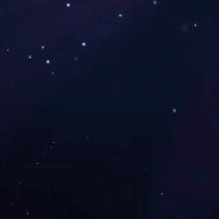
关于我们
公司介绍
组织架构
企
新闻中心
公司新闻
媒体关注